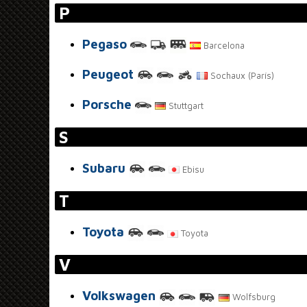
P
Pegaso
Barcelona
Peugeot
Sochaux (París)
Porsche
Stuttgart
S
Subaru
Ebisu
T
Toyota
Toyota
V
Volkswagen
Wolfsburg