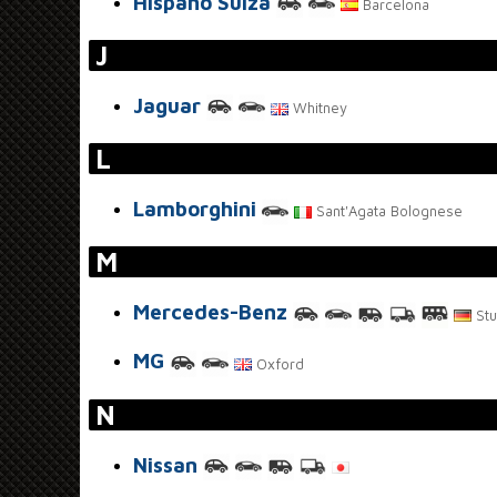
Hispano Suiza
Barcelona
J
Jaguar
Whitney
L
Lamborghini
Sant'Agata Bolognese
M
Mercedes-Benz
Stu
MG
Oxford
N
Nissan