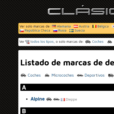
Ver solo marcas de:
Alemania
Austria
Bélgica
República Checa
Rusia
Suecia
Ver
todos los tipos
, o solo marcas de:
Coches
Listado de marcas de de
Coches
Microcoches
Deportivos
A
Alpine
Dieppe
B