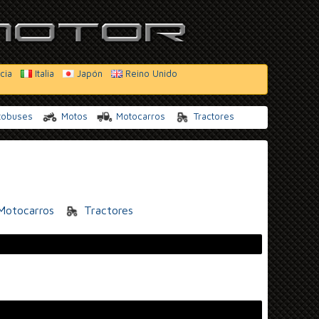
cia
Italia
Japón
Reino Unido
tobuses
Motos
Motocarros
Tractores
otocarros
Tractores