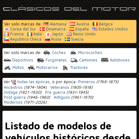
Ver solo marcas de:
Alemania
Austria
Bélgica
Corea del Sur
Dinamarca
España
Estados Unidos
Francia
Italia
Japón
Reino Unido
República Checa
Rusia
Suecia
Ver solo marcas de:
Coches
Microcoches
Deportivos
Furgonetas
Camiones
Autobuses
Motos
Motocarros
Tractores
Ver
todas las épocas
, o por época:
Pioneros
(1769-1873)
Ancestros
(1874-1904)
Veteranos
(1905-1918)
Vintage
(1921-1930)
Pre guerra
(1931-1945)
Post guerra
(1946-1960)
Antiguos
(1961-1970)
Modernos
(1971-2026)
Listado de modelos de
vehículos históricos desde