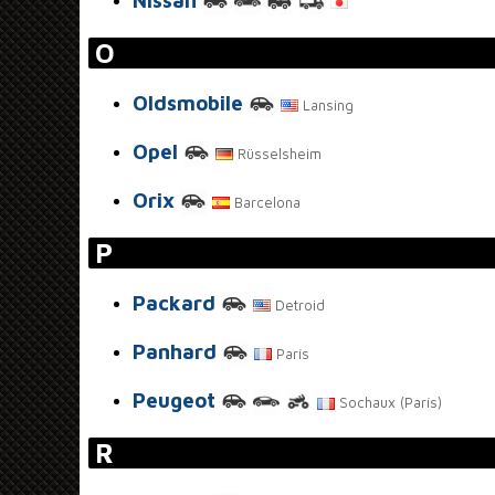
O
Oldsmobile
Lansing
Opel
Rüsselsheim
Orix
Barcelona
P
Packard
Detroid
Panhard
París
Peugeot
Sochaux (París)
R