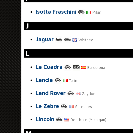
Isotta Fraschini
Milán
J
Jaguar
Whitney
L
La Cuadra
Barcelona
Lancia
Turín
Land Rover
Gaydon
Le Zebre
Suresnes
Lincoln
Dearborn (Michigan)