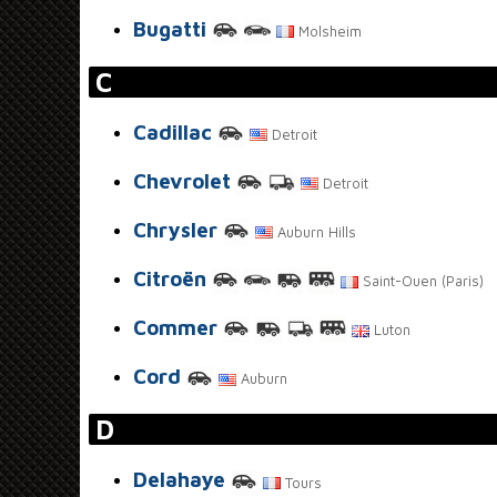
Bugatti
Molsheim
C
Cadillac
Detroit
Chevrolet
Detroit
Chrysler
Auburn Hills
Citroën
Saint-Ouen (Paris)
Commer
Luton
Cord
Auburn
D
Delahaye
Tours