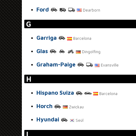
Ford
Dearborn
G
Garriga
Barcelona
Glas
Dingolfing
Graham-Paige
Evansville
H
Hispano Suiza
Barcelona
Horch
Zwickau
Hyundai
Seúl
I