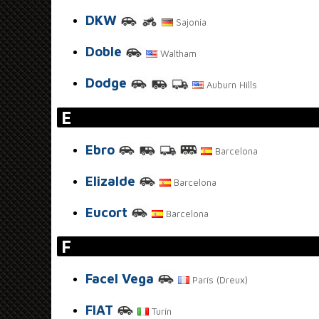
DKW
Sajonia
Doble
Waltham
Dodge
Auburn Hills
E
Ebro
Barcelona
Elizalde
Barcelona
Eucort
Barcelona
F
Facel Vega
París (Dreux)
FIAT
Turín