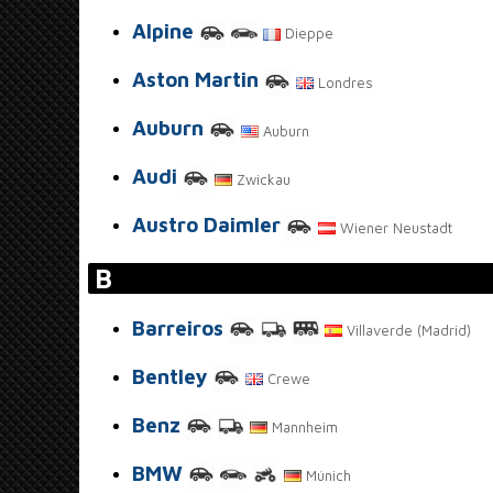
Alpine
Dieppe
Aston Martin
Londres
Auburn
Auburn
Audi
Zwickau
Austro Daimler
Wiener Neustadt
B
Barreiros
Villaverde (Madrid)
Bentley
Crewe
Benz
Mannheim
BMW
Múnich