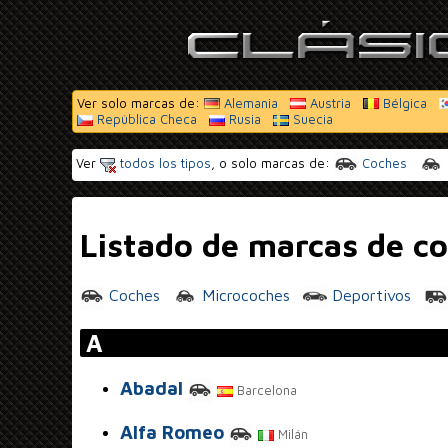
Ver solo marcas de:
Alemania
Austria
Bélgica
República Checa
Rusia
Suecia
Ver
todos los tipos
, o solo marcas de:
Coches
Listado de marcas de co
Coches
Microcoches
Deportivos
A
Abadal
Barcelona
Alfa Romeo
Milán