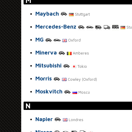
M
Maybach
Stuttgart
Mercedes-Benz
Stu
MG
Oxford
Minerva
Amberes
Mitsubishi
Tokio
Morris
Cowley (Oxford)
Moskvitch
Moscú
N
Napier
Londres
Nissan