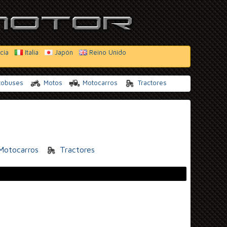
cia
Italia
Japón
Reino Unido
tobuses
Motos
Motocarros
Tractores
otocarros
Tractores