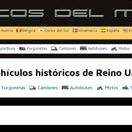
Austria
Bélgica
Corea del Sur
Dinamarca
España
E
portivos
Furgonetas
Camiones
Autobuses
Motos
hículos históricos de Reino 
Furgonetas
Camiones
Autobuses
Motos
M