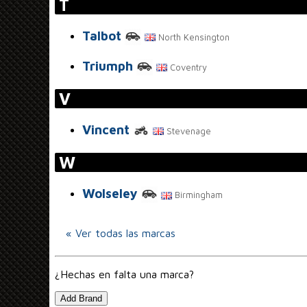
T
Talbot
North Kensington
Triumph
Coventry
V
Vincent
Stevenage
W
Wolseley
Birmingham
« Ver todas las marcas
¿Hechas en falta una marca?
Add Brand