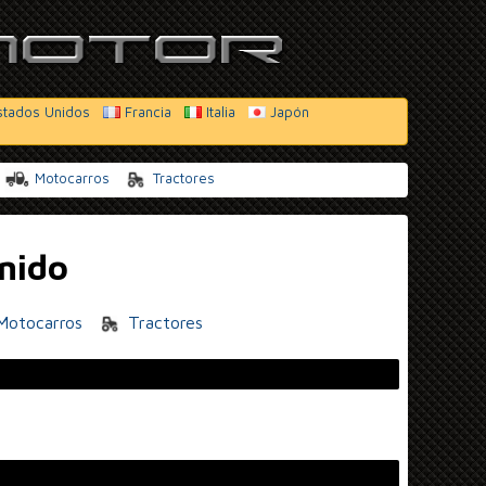
stados Unidos
Francia
Italia
Japón
Motocarros
Tractores
Unido
otocarros
Tractores