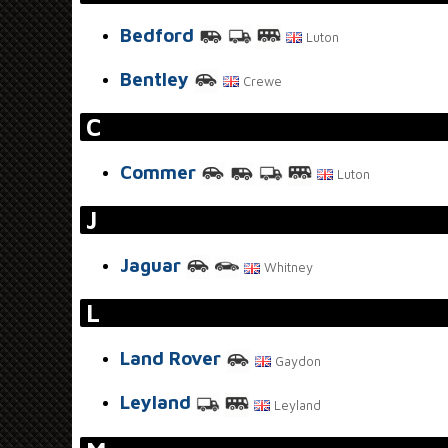
Bedford
Luton
Bentley
Crewe
C
Commer
Luton
J
Jaguar
Whitney
L
Land Rover
Gaydon
Leyland
Leyland