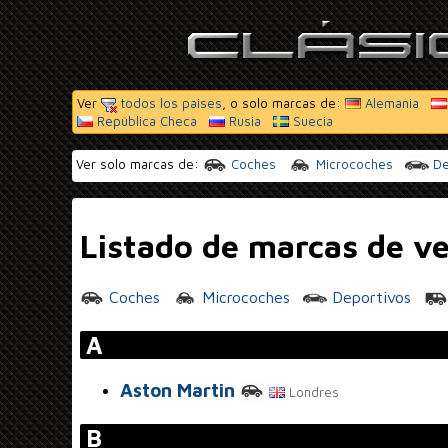
Ver
todos los paises
, o solo marcas de:
Alemania
República Checa
Rusia
Suecia
Ver solo marcas de:
Coches
Microcoches
De
Listado de marcas de ve
Coches
Microcoches
Deportivos
A
Aston Martin
Londres
B