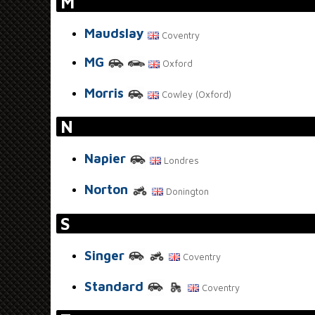
M
Maudslay
Coventry
MG
Oxford
Morris
Cowley (Oxford)
N
Napier
Londres
Norton
Donington
S
Singer
Coventry
Standard
Coventry