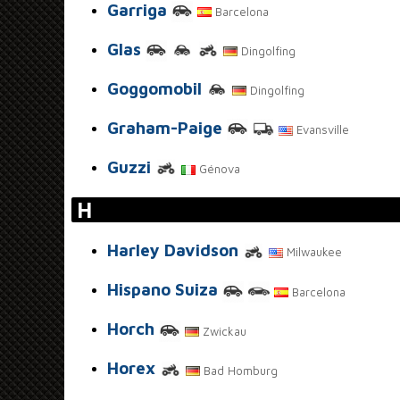
Garriga
Barcelona
Glas
Dingolfing
Goggomobil
Dingolfing
Graham-Paige
Evansville
Guzzi
Génova
H
Harley Davidson
Milwaukee
Hispano Suiza
Barcelona
Horch
Zwickau
Horex
Bad Homburg