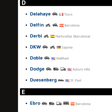
D
Delahaye
Tours
Delfín
Barcelona
Derbi
Martorellas (Barcelona)
DKW
Sajonia
Doble
Waltham
Dodge
Auburn Hills
Duesenberg
St. Paul
E
Ebro
Barcelona