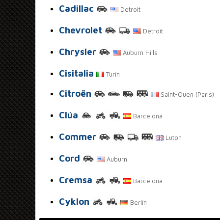
Cadillac
Detroit
Chevrolet
Detroit
Chrysler
Auburn Hills
Cisitalia
Turín
Citroën
Saint-Ouen (Paris)
Clúa
Barcelona
Commer
Luton
Cord
Auburn
Cremsa
Barcelona
Cyklon
Berlín