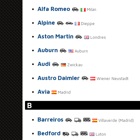
Alfa Romeo
Milán
Alpine
Dieppe
Aston Martin
Londres
Auburn
Auburn
Audi
Zwickau
Austro Daimler
Wiener Neustadt
Avia
Madrid
B
Barreiros
Villaverde (Madrid)
Bedford
Luton