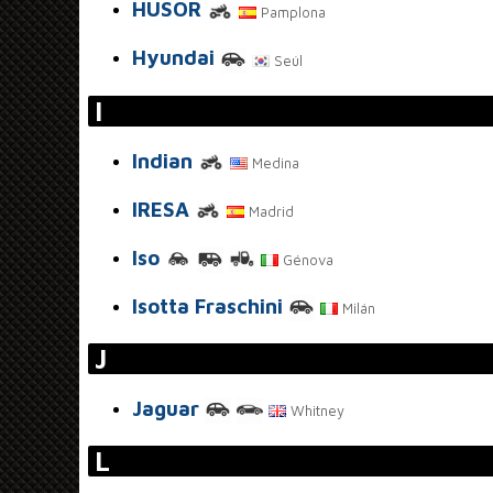
HUSOR
Pamplona
Hyundai
Seúl
I
Indian
Medina
IRESA
Madrid
Iso
Génova
Isotta Fraschini
Milán
J
Jaguar
Whitney
L