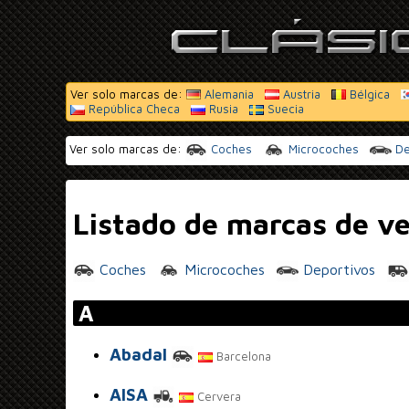
Ver solo marcas de:
Alemania
Austria
Bélgica
República Checa
Rusia
Suecia
Ver solo marcas de:
Coches
Microcoches
De
Listado de marcas de ve
Coches
Microcoches
Deportivos
A
Abadal
Barcelona
AISA
Cervera