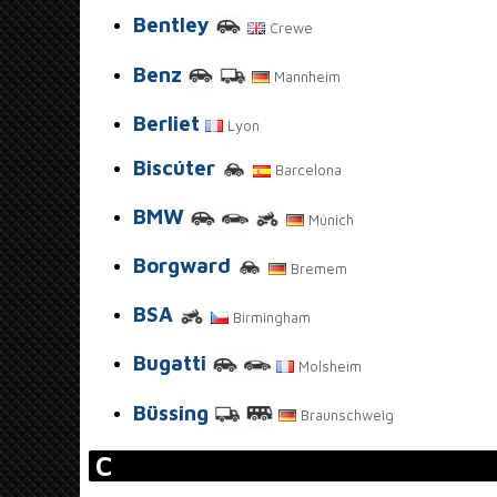
Bentley
Crewe
Benz
Mannheim
Berliet
Lyon
Biscúter
Barcelona
BMW
Múnich
Borgward
Bremem
BSA
Birmingham
Bugatti
Molsheim
Büssing
Braunschweig
C