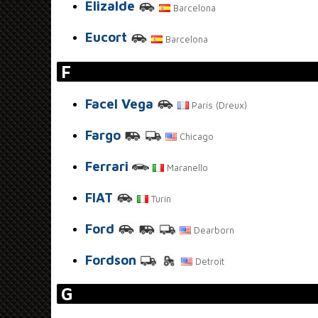
Elizalde
Barcelona
Eucort
Barcelona
F
Facel Vega
París (Dreux)
Fargo
Chicago
Ferrari
Maranello
FIAT
Turín
Ford
Dearborn
Fordson
Detroit
G